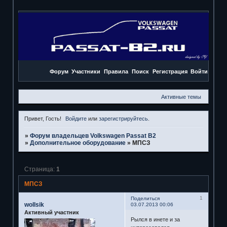
Форум
Участники
Правила
Поиск
Регистрация
Войти
Активные темы
Привет, Гость!
Войдите
или
зарегистрируйтесь
.
»
Форум владельцев Volkswagen Passat B2
»
Дополнительное оборудование
»
МПСЗ
Страница:
1
МПСЗ
1
Поделиться
wollsik
03.07.2013 00:06
Активный участник
Рылся в инете и за