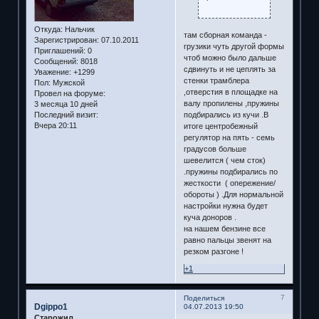
Откуда:
Нальчик
там сборная команда -
Зарегистрирован
: 07.10.2011
грузики чуть другой формы
Приглашений:
0
чтоб можно было дальше
Сообщений:
8018
сдвинуть и не цеплять за
Уважение:
+1299
стенки трамблера
Пол:
Мужской
,отверстия в площадке на
Провел на форуме:
валу пропилены ,пружины
3 месяца 10 дней
Последний визит:
подбирались из кучи .В
Вчера 20:11
итоге центробежный
регулятор на пять - семь
градусов больше
шевелится ( чем сток)
.пружины подбирались по
жесткости ( опережение/
обороты ) .Для нормальной
настройки нужна будет
куча доноров .
на нашем бензине все
равно пальцы звенят на
резком разгоне !
+1
7
Поделиться
Dgippo1
04.07.2013 19:50
Старожил