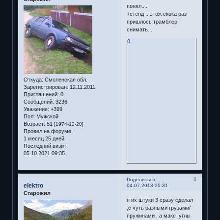
понял....
+стенд ...этож скока раз
пришлось трамблер
снимать...
0
Откуда:
Смоленская обл.
Зарегистрирован
: 12.11.2011
Приглашений:
0
Сообщений:
3236
Уважение:
+399
Пол:
Мужской
Возраст:
51
[1974-12-20]
Провел на форуме:
1 месяц 25 дней
Последний визит:
05.10.2021 09:35
8
Поделиться
elektro
04.07.2013 20:31
Старожил
я их штуки 3 сразу сделал
,с чуть разными грузами/
пружинами , а макс углы