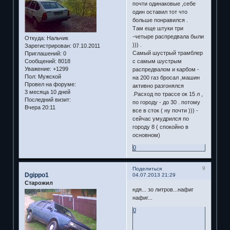
почти одинаковые ,себе
один оставил тот что
больше понравился .
Там еще штуки три
-четыре распредвала были
Откуда:
Нальчик
))) .
Зарегистрирован
: 07.10.2011
Самый шустрый трамблер
Приглашений:
0
Сообщений:
8018
с самым шустрым
Уважение:
+1299
распредвалом и карбом -
Пол:
Мужской
на 200 газ бросал ,машин
Провел на форуме:
активно разгонялся
3 месяца 10 дней
.Расход по трассе ок 15 л ,
Последний визит:
по городу - до 30 . потому
Вчера 20:11
все в сток ( ну почти ))) -
сейчас умудрился по
городу 8 ( спокойно в
основном)
0
9
Поделиться
Dgippo1
04.07.2013 21:29
Старожил
ндя... зо литров...нафиг
нафиг...
0