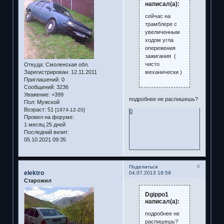
написал(а):
сейчас на
трамблере с
увеличенным
ходом угла
опережения
зажигания (
чисто
Откуда:
Смоленская обл.
механически )
Зарегистрирован
: 12.11.2011
Приглашений:
0
Сообщений:
3236
Уважение:
+399
подробнее не распишешь?
Пол:
Мужской
Возраст:
51
[1974-12-20]
0
Провел на форуме:
1 месяц 25 дней
Последний визит:
05.10.2021 09:35
6
Поделиться
elektro
04.07.2013 18:59
Старожил
Dgippo1
написал(а):
подробнее не
распишешь?