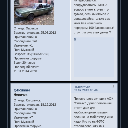
интересовался,
оборудованием МПСЗ
вопрос в чем кто-то что
думал, есть ли смысл ?
цена девайса только сам
мозг без навесного
порядком 100 баксов цены!
Откуда:
Харьков
стоит ли оно этих денег ?
Зарегистрирован
: 25.06.2012
Приглашений:
0
0
Сообщений:
141
Уважение:
+1
Пол:
Мужской
Возраст:
35
[1990-08-14]
Провел на форуме:
3 дня 20 часов
Последний визит:
11.01.2014 20:31
2
Поделиться
Q4Runner
03.07.2013 08:46
Новичок
Присмотрись лучше к АОК
Откуда:
Смоленск
"Силыч". Денег поменьше
Зарегистрирован
: 18.12.2012
стоит, да и для
Приглашений:
0
карбюраторных машин
Сообщений:
28
больше на мой взгляд и не
Уважение:
+7
надо. Кто то на ФВТС
Пол:
Мужской
Провел на форуме:
ставил себе, отзывы