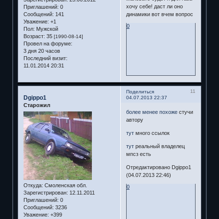
хочу себе! даст ли оно
Приглашений:
0
Сообщений:
141
динамики вот вчем вопрос
Уважение:
+1
0
Пол:
Мужской
Возраст:
35
[1990-08-14]
Провел на форуме:
3 дня 20 часов
Последний визит:
11.01.2014 20:31
11
Поделиться
Dgippo1
04.07.2013 22:37
Старожил
более менее похоже
стучи
автору
тут
много ссылок
тут
реальный владелец
мпсз есть
Отредактировано Dgippo1
(04.07.2013 22:46)
Откуда:
Смоленская обл.
0
Зарегистрирован
: 12.11.2011
Приглашений:
0
Сообщений:
3236
Уважение:
+399