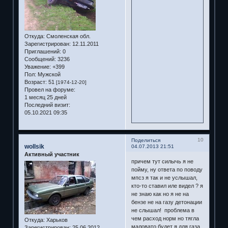
Откуда:
Смоленская обл.
Зарегистрирован
: 12.11.2011
Приглашений:
0
Сообщений:
3236
Уважение:
+399
Пол:
Мужской
Возраст:
51
[1974-12-20]
Провел на форуме:
1 месяц 25 дней
Последний визит:
05.10.2021 09:35
10
Поделиться
wollsik
04.07.2013 21:51
Активный участник
причем тут силычь я не
пойму, ну ответа по поводу
мпсз я так и не услышал,
кто-то ставил иле видел ? я
не знаю как но я не на
бензе не на газу детонации
не слышал! проблема в
чем расход норм но тягла
Откуда:
Харьков
маловато будет я для газа
Зарегистрирован
: 25.06.2012