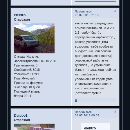
4
Поделиться
elektro
03.07.2013 21:03
Старожил
такой как по предыдущей
ссылке поставили на А 200
2.2 турбо ( был ) ,
переделан на карбюратор ,
расход убавился ,тяга
возросла . себе пробовал
внедрять но наш бензин
дает детонацию ( всегда)
Откуда:
Нальчик
,корректной работы не
Зарегистрирован
: 07.10.2011
добился , но улучшение
Приглашений:
0
Сообщений:
8018
было ( тяга/расход) .сейчас
Уважение:
+1299
на трамблере с
Пол:
Мужской
увеличенным ходом угла
Провел на форуме:
опережения зажигания (
3 месяца 10 дней
чисто механически )
Последний визит:
,вставляет лучше.
Вчера 20:11
0
5
Поделиться
Dgippo1
04.07.2013 00:08
Старожил
elektro