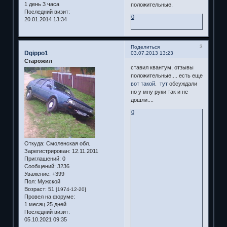
1 день 3 часа
положительные.
Последний визит:
0
20.01.2014 13:34
3
Поделиться
Dgippo1
03.07.2013 13:23
Старожил
ставил квантум, отзывы
положительные.... есть еще
вот такой
.
тут
обсуждали
но у мну руки так и не
дошли....
0
Откуда:
Смоленская обл.
Зарегистрирован
: 12.11.2011
Приглашений:
0
Сообщений:
3236
Уважение:
+399
Пол:
Мужской
Возраст:
51
[1974-12-20]
Провел на форуме:
1 месяц 25 дней
Последний визит:
05.10.2021 09:35