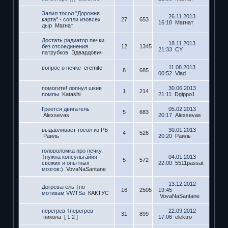
Залил тосол "Дорожня
26.11.2013
карта" - сопли изовсех
27
653
16:18
Магнат
дыр
Магнат
Достать радиатор печки
18.11.2013
без отсоединения
12
1345
21:33
CY.
патрубков
Эдвардович
11.08.2013
вопрос о печке
eremite
8
685
00:52
Vlad
помогите! лопнул шкив
30.06.2013
1
214
помпы
Katashi
21:11
Dgippo1
Греется двигатель
05.02.2013
5
683
Alexsevas
20:17
Alexsevas
выдавливает тосол из РБ
30.01.2013
4
526
Раиль
20:20
Раиль
головоломка про печку.
‡нужна консультайия
04.01.2013
5
572
свежих и опытных
22:00
5511passat
мозгов:)
VovaNaSantane
13.12.2012
Догреватель ‡по
16
2505
19:45
мотивам VWTSа
КАКТУС
VovaNaSantane
перегрев ‡перегрев
22.09.2012
31
899
никола
[
1
2
]
17:06
elektro