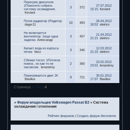
Перегрев двигателя.
‡Помогите собрать
27.07.2012
3
372
систему охлаждения.
15:15
Kevlark
Kevlark
Потек радиатор ‡Радитор
28.04.2012
10
483
dager11
18:52
elektro
Не включается
21.04.2012
вентилятор. ‡еще одна
3
457
21:21
elektro
задачка
Александр
Капает вода из корпуса
12.03.2012
3
346
печки
Vaso
21:15
elektro
Сбежал тосол. ‡Потекла
23.02.2012
помпа , но как-то не
2
360
23:01
lenandrey
насовсем.
lenandrey
Перегревается двиг JK
30.01.2012
9
721
Basilius
17:07
Basilius
Страница:
«
1
2
3
4
»
Форум владельцев Volkswagen Passat B2
»
Система
охлаждения / отопления
Рейтинг форумов
|
Создать форум бесплатно