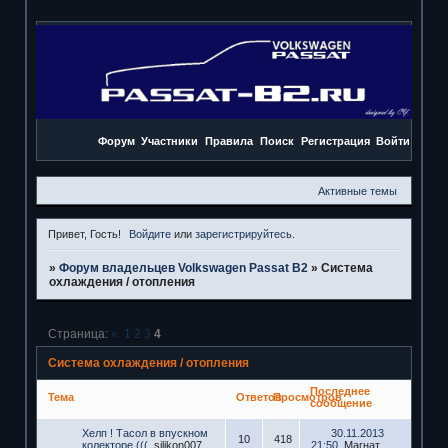
Форум
Участники
Правила
Поиск
Регистрация
Войти
Активные темы
Привет, Гость!
Войдите
или
зарегистрируйтесь
.
»
Форум владельцев Volkswagen Passat B2
»
Система
охлаждения / отопления
Страница:
«
1
2
3
4
Система охлаждения / отопления
Последнее
Тема
Ответов
Просмотров
сообщение
Хелп ! Тасол в впускном
30.11.2013
10
418
колекторе (((
silikon007
21:50
Магнат