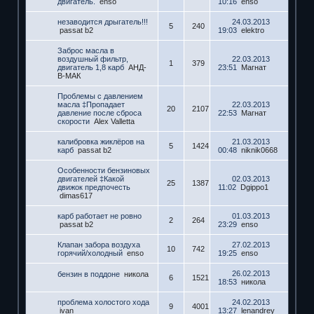
двигатель.
enso
10:16
enso
незаводится дрыгатель!!!
24.03.2013
5
240
passat b2
19:03
elektro
Заброс масла в
воздушный фильтр,
22.03.2013
1
379
двигатель 1,8 карб
АНД-
23:51
Магнат
В-МАК
Проблемы с давлением
масла ‡Пропадает
22.03.2013
20
2107
давление после сброса
22:53
Магнат
скорости
Alex Valletta
калибровка жиклёров на
21.03.2013
5
1424
карб
passat b2
00:48
niknik0668
Особенности бензиновых
двигателей ‡Какой
02.03.2013
25
1387
движок предпочесть
11:02
Dgippo1
dimas617
карб работает не ровно
01.03.2013
2
264
passat b2
23:29
enso
Клапан забора воздуха
27.02.2013
10
742
горячий/холодный
enso
19:25
enso
26.02.2013
бензин в поддоне
никола
6
1521
18:53
никола
проблема холостого хода
24.02.2013
9
4001
ivan
13:27
lenandrey