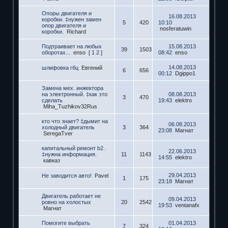
Опоры двигателя и
16.08.2013
коробки. ‡нужен замен
5
420
10:10
опор двигателя и
nosferatuwin
коробки.
Richard
Подтраивает на любых
15.08.2013
39
1503
оборотах...
enso
[
1
2
]
08:42
enso
14.08.2013
шлифовка гбц
Евгений
6
656
00:12
Dgippo1
Замена мех. инжектора
на электронный. ‡как это
08.08.2013
3
470
сделать
19:43
elektro
Miha_Tuzhikov32Rus
кто что знает? ‡дымит на
06.08.2013
холодный двигатель
3
364
23:08
Магнат
SeregaTver
капитальный ремонт b2.
22.06.2013
‡нужна информация.
11
1143
14:55
elektro
кавказ
29.04.2013
Не заводится авто!
Pavel
1
175
23:18
Магнат
Двигатель работает не
09.04.2013
ровно на холостых
20
2542
19:53
ventanafx
Магнат
Помогите выбрать
01.04.2013
7
324