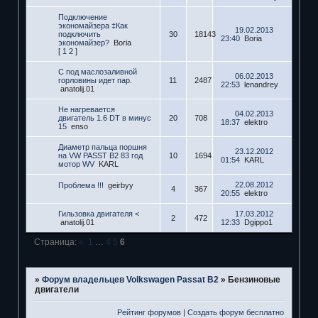
Подключение
экономайзера ‡Как
19.02.2013
подключить
30
18143
23:40
Boria
экономайзер?
Boria
[
1
2
]
C под маслозаливной
06.02.2013
горловины идет пар.
11
2487
22:53
lenandrey
anatolij.01
Не нагревается
04.02.2013
двигатель 1.6 DT в минус
20
708
18:37
elektro
15
enso
Диаметр пальца поршня
23.12.2012
на VW PASST B2 83 год
10
1694
01:54
KARL
мотор WV
KARL
22.08.2012
Проблема !!!
geirbyy
4
367
20:55
elektro
Гильзовка двигателя <
17.03.2012
2
472
anatolij.01
12:33
Dgippo1
Страница:
«
1
…
4
5
6
»
Форум владельцев Volkswagen Passat B2
»
Бензиновые
двигатели
Рейтинг форумов
|
Создать форум бесплатно