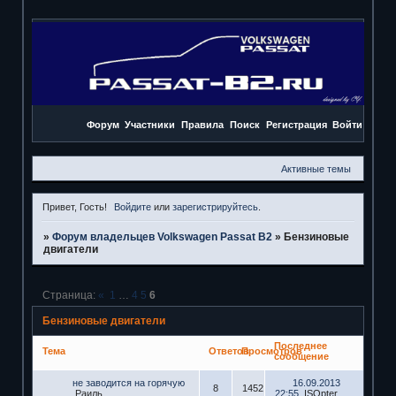
Форум
Участники
Правила
Поиск
Регистрация
Войти
Активные темы
Привет, Гость!
Войдите
или
зарегистрируйтесь
.
»
Форум владельцев Volkswagen Passat B2
»
Бензиновые
двигатели
Страница:
«
1
…
4
5
6
Бензиновые двигатели
Последнее
Тема
Ответов
Просмотров
сообщение
не заводится на горячую
16.09.2013
8
1452
Раиль
22:55
ISOpter